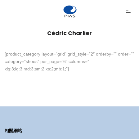
Cédric Charlier
[product_category layout=”grid” grid_style=”2″ orderby=”” order=””
category=”shoes” per_page=”6″ columns=”
xlg:3;lg:3;md:3;sm:2;xs:2;mb:1;”]
相關網站