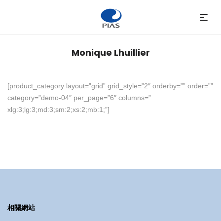
Monique Lhuillier
[product_category layout=”grid” grid_style=”2″ orderby=”” order=””
category=”demo-04″ per_page=”6″ columns=”
xlg:3;lg:3;md:3;sm:2;xs:2;mb:1;”]
相關網站