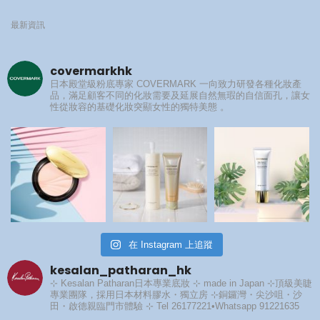
最新資訊
covermarkhk
日本殿堂級粉底專家
COVERMARK 一向致力研發各種化妝產
品，滿足顧客不同的化妝需要及延展自然無瑕的自信面孔，讓女
性從妝容的基礎化妝突顯女性的獨特美態 。
在 Instagram 上追蹤
kesalan_patharan_hk
⊹ Kesalan Patharan日本專業底妝 ⊹ made in Japan
⊹頂級美睫
專業團隊，採用日本材料膠水・獨立房
⊹銅鑼灣・尖沙咀・沙
田・啟德親臨門市體驗
⊹ Tel 26177221•Whatsapp 91221635