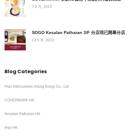
7 6 月, 2023
SOGO Kesalan Patharan 3/F 分店現已開幕分店
13 4 月, 2023
Blog Categories
Pias Intercosmex (Hong Kong) Co., Ltd
COVERMARK HK
Kesalan Patharan HK
Imju HK