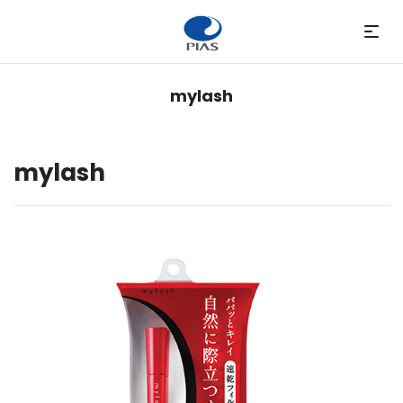
mylash
mylash