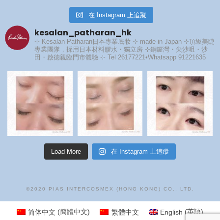
在 Instagram 上追蹤
kesalan_patharan_hk
⊹ Kesalan Patharan日本專業底妝 ⊹ made in Japan
⊹頂級美睫
專業團隊，採用日本材料膠水・獨立房
⊹銅鑼灣・尖沙咀・沙
田・啟德親臨門市體驗
⊹ Tel 26177221•Whatsapp 91221635
Load More
在 Instagram 上追蹤
©2020 PIAS INTERCOSMEX (HONG KONG) CO., LTD.
简体中文
(
簡體中文
)
繁體中文
English
(
英語
)