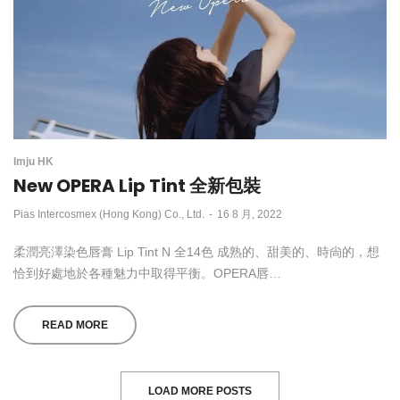
Imju HK
New OPERA Lip Tint 全新包裝
by
Pias Intercosmex (Hong Kong) Co., Ltd.
16 8 月, 2022
柔潤亮澤染色唇膏 Lip Tint N 全14色 成熟的、甜美的、時尙的，想
恰到好處地於各種魅力中取得平衡。OPERA唇…
READ MORE
LOAD MORE POSTS