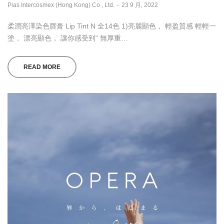
by
Pias Intercosmex (Hong Kong) Co., Ltd.
23 9 月, 2022
柔潤亮澤染色唇膏 Lip Tint N 全14色 1)亮麗顯色， 輕盈質感 輕輕一
塗， 漂亮顯色， 讓你感受到“ 無厚重…
READ MORE