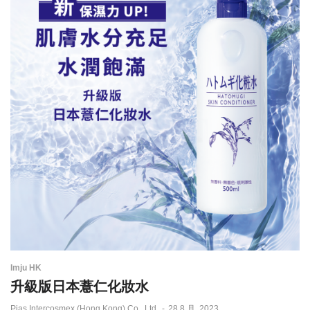
Imju HK
升級版日本薏仁化妝水
by
Pias Intercosmex (Hong Kong) Co., Ltd.
28 8 月, 2023