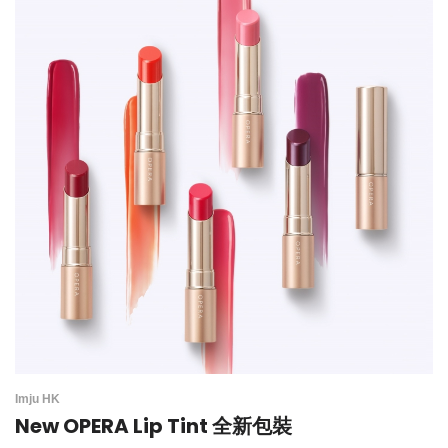
Imju HK
New OPERA Lip Tint 全新包裝