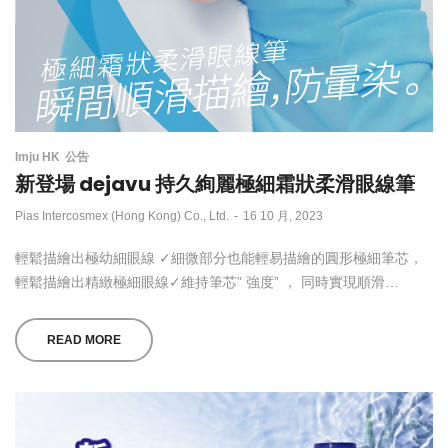
Imju HK
公告
新登場 dejavu 持久絢麗極細霜狀柔滑眼線筆
by
Pias Intercosmex (Hong Kong) Co., Ltd.
16 10 月, 2023
輕鬆描繪出極幼細眼線 ✓細微部分也能輕易描繪的圓形極細筆芯，
輕鬆描繪出精緻極細眼線✓維持筆芯” 強度” ， 同時實現順滑…
READ MORE